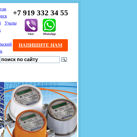
ган
+7 919 332 34 55
орск
й
Учалы
к
льский
НАПИШИТЕ НАМ
ск
Предлагаем взаимовыгодное
Продажа розничным
сотрудничество
покупателям с доставкой
монтажникам газового
Если Вы розничный
оборудования.
Если Вы
покупатель и хотите
занимаетесь установкой
существенно сэкономить, 
газового оборудования, мы
закажите нужный товар на
предлагаем Вам оптовые
этом сайте по дешевой
цены и документарное
интернет - цене. Мы дост
сопровождение Ваших
Вашу заявку в течение