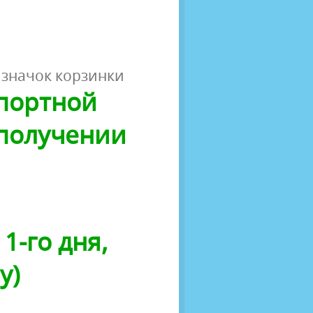
 значок корзинки
спортной
 получении
1-го дня,
у)