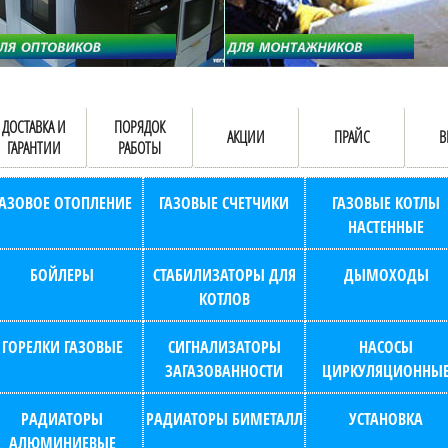
ДОСТАВКА И
ПОРЯДОК
АКЦИИ
ПРАЙС
В
ГАРАНТИИ
РАБОТЫ
ГАЗОВОЕ ОТОПЛЕНИЕ
ГАЗОВЫЕ СЧЕТЧИКИ
ГАЗОВЫЕ КОТЛЫ
НАСТЕННЫЕ
БОЙЛЕРЫ
СТАБИЛИЗАТОРЫ ДЛЯ
ДЫМОХОДЫ
КОТЛОВ
ГОРЕЛКИ ГАЗОВЫЕ
СИГНАЛИЗАТОРЫ
НАСОСЫ
ЗАГАЗОВАННОСТИ
ЦИРКУЛЯЦИОННЫ
РАДИАТОРЫ
РАДИАТОРЫ БИМЕТАЛЛ
УСТАНОВКА
АЛЮМИНИЕВЫЕ