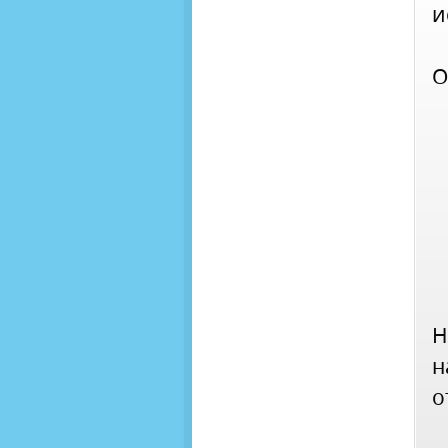
и
О
Н
н
о