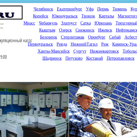
Челябинск
Екатеринбург
Уфа
Пермь
Тюмень
Кур
Копейск
Южноуральск
Троицк
Карталы
Магнитог
Миасс
Чебаркуль
Златоуст
Сатка
Юрюзань
Трехгорны
оки
ин
Кыштым
Озерск
Снежинск
Ижевск
Нефтекамс
Белорецк
Стерлитамак
Оренбург
Сибай
Асбест
ркуляционный насос
Первоуральск
Ревда
НижнийТагил
Реж
Каменск-Ура
Ханты-Мансийск
Сургут
Нижневартовск
Тоболь
9:00
Шадринск
Петухово
Костанай
Петропавловск
Мы продаем газовые котлы
Мы специализируемся на
для отопления,
снабжении магазинов
водонагреватели, счетчики
газового оборудования.
газа с доставкой по городам
Предлагаем полный
России и Казахстана
ассортимент товара для
открытия магазина газового
оборудования в Вашем
городе. Мы знаем что будет
продаваться.