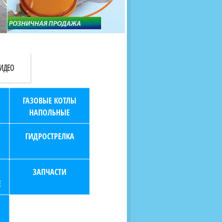
продаж (берем всю
наскольких дней в любой
бухгалтерию "на себя")
город РФ через транспорт
компанию.
ИДЕО
ГАЗОВЫЕ КОТЛЫ
НАПОЛЬНЫЕ
ГИДРОСТРЕЛКА
ЗАПЧАСТИ
Е