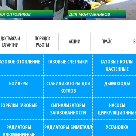
ДОСТАВКА И
ПОРЯДОК
АКЦИИ
ПРАЙС
В
ГАРАНТИИ
РАБОТЫ
ГАЗОВОЕ ОТОПЛЕНИЕ
ГАЗОВЫЕ СЧЕТЧИКИ
ГАЗОВЫЕ КОТЛЫ
НАСТЕННЫЕ
БОЙЛЕРЫ
СТАБИЛИЗАТОРЫ ДЛЯ
ДЫМОХОДЫ
КОТЛОВ
ГОРЕЛКИ ГАЗОВЫЕ
СИГНАЛИЗАТОРЫ
НАСОСЫ
ЗАГАЗОВАННОСТИ
ЦИРКУЛЯЦИОННЫ
РАДИАТОРЫ
РАДИАТОРЫ БИМЕТАЛЛ
УСТАНОВКА
АЛЮМИНИЕВЫЕ