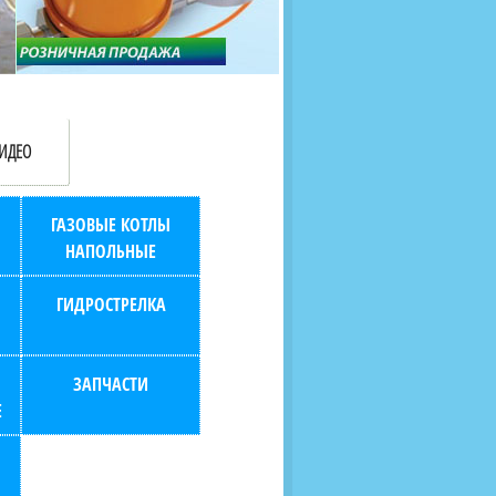
продаж (берем всю
наскольких дней в любой
бухгалтерию "на себя")
город РФ через транспорт
компанию.
ИДЕО
ГАЗОВЫЕ КОТЛЫ
НАПОЛЬНЫЕ
ГИДРОСТРЕЛКА
ЗАПЧАСТИ
Е