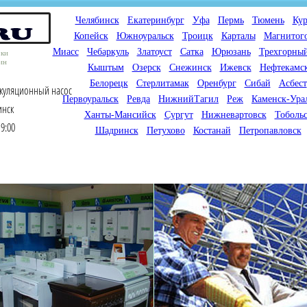
Челябинск
Екатеринбург
Уфа
Пермь
Тюмень
Кур
Копейск
Южноуральск
Троицк
Карталы
Магнитог
Миасс
Чебаркуль
Златоуст
Сатка
Юрюзань
Трехгорны
оки
ин
Кыштым
Озерск
Снежинск
Ижевск
Нефтекамс
Белорецк
Стерлитамак
Оренбург
Сибай
Асбест
ркуляционный насос
Первоуральск
Ревда
НижнийТагил
Реж
Каменск-Ура
инск
Ханты-Мансийск
Сургут
Нижневартовск
Тоболь
9:00
Шадринск
Петухово
Костанай
Петропавловск
Мы продаем газовые котлы
Мы специализируемся на
для отопления,
снабжении магазинов
водонагреватели, счетчики
газового оборудования.
газа с доставкой по городам
Предлагаем полный
России и Казахстана
ассортимент товара для
открытия магазина газового
оборудования в Вашем
городе. Мы знаем что будет
продаваться.