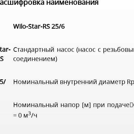
асшифровка наименования
Wilo-Star-RS 25/6
tar-
Стандартный насос (насос с резьбов
S
соединением)
5/
Номинальный внутренний диаметр R
Номинальный напор [м] при подаче
3
= 0 м
/ч