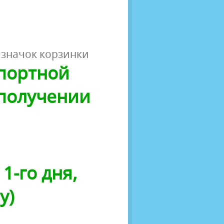
 значок корзинки
спортной
 получении
1-го дня,
у)