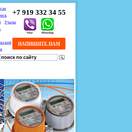
ган
+7 919 332 34 55
орск
й
Учалы
к
льский
НАПИШИТЕ НАМ
ск
Предлагаем взаимовыгодное
Продажа розничным
сотрудничество
покупателям с доставкой
монтажникам газового
Если Вы розничный
оборудования.
Если Вы
покупатель и хотите
занимаетесь установкой
существенно сэкономить, 
газового оборудования, мы
закажите нужный товар на
предлагаем Вам оптовые
этом сайте по дешевой
цены и документарное
интернет - цене. Мы дост
сопровождение Ваших
Вашу заявку в течение