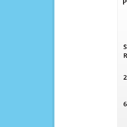
Р
S
R
2
6