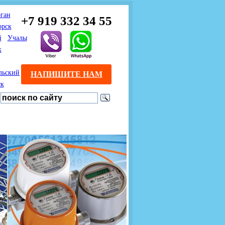
ган
+7 919 332 34 55
орск
й
Учалы
к
льский
НАПИШИТЕ НАМ
ск
Предлагаем взаимовыгодное
Продажа розничным
сотрудничество
покупателям с доставкой
монтажникам газового
Если Вы розничный
оборудования.
Если Вы
покупатель и хотите
занимаетесь установкой
существенно сэкономить, 
газового оборудования, мы
закажите нужный товар на
предлагаем Вам оптовые
этом сайте по дешевой
цены и документарное
интернет - цене. Мы дост
сопровождение Ваших
Вашу заявку в течение