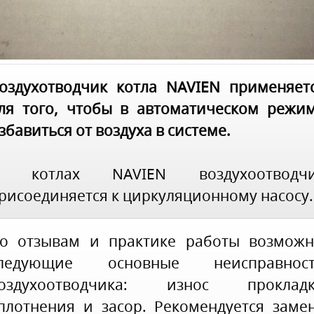
оздухотводчик котла NAVIEN применяет
ля того, чтобы в автоматическом режи
збавиться от воздуха в системе.
 котлах NAVIEN воздухоотводч
рисоединяется к циркуляционному насосу.
о отзывам и практике работы возмож
ледующие основные неисправнос
оздухоотводчика: износ проклад
плотнения и засор. Рекомендуется заме