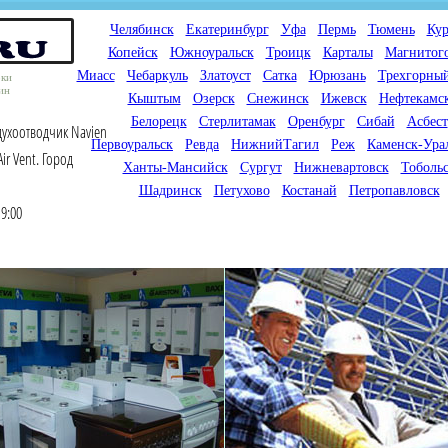
Челябинск
Екатеринбург
Уфа
Пермь
Тюмень
Кур
Копейск
Южноуральск
Троицк
Карталы
Магнитог
Миасс
Чебаркуль
Златоуст
Сатка
Юрюзань
Трехгорны
оки
ин
Кыштым
Озерск
Снежинск
Ижевск
Нефтекамс
Белорецк
Стерлитамак
Оренбург
Сибай
Асбест
духоотводчик Navien
Первоуральск
Ревда
НижнийТагил
Реж
Каменск-Ура
ir Vent. Город
Ханты-Мансийск
Сургут
Нижневартовск
Тоболь
Шадринск
Петухово
Костанай
Петропавловск
9:00
Мы продаем газовые котлы
Мы специализируемся на
для отопления,
снабжении магазинов
водонагреватели, счетчики
газового оборудования.
газа с доставкой по городам
Предлагаем полный
России и Казахстана
ассортимент товара для
открытия магазина газового
оборудования в Вашем
городе. Мы знаем что будет
продаваться.