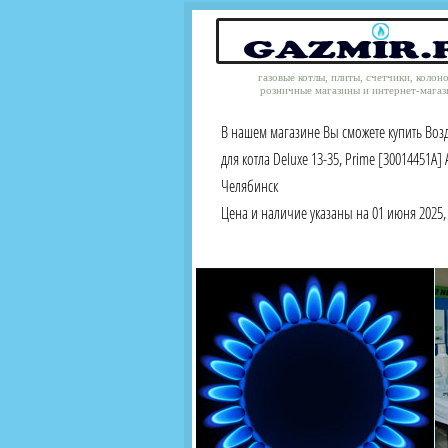
газовые котлы, плиты, счетчики, колон
розничные магазины и интернет-магаз
В нашем магазине Вы сможете купить Воз
для котла Deluxe 13-35, Prime [30014451A] A
Челябинск
Цена и наличие указаны на 01 июня 2025, 