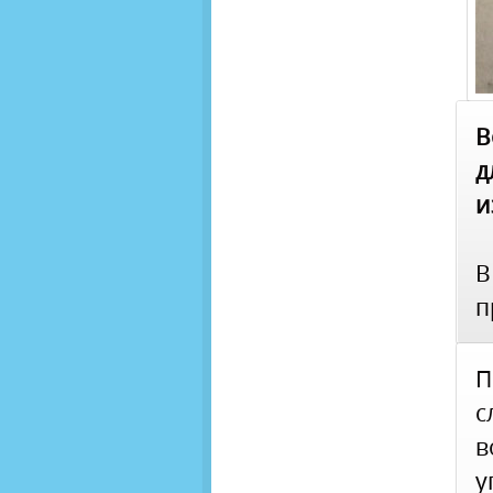
В
д
и
В
п
П
с
в
у