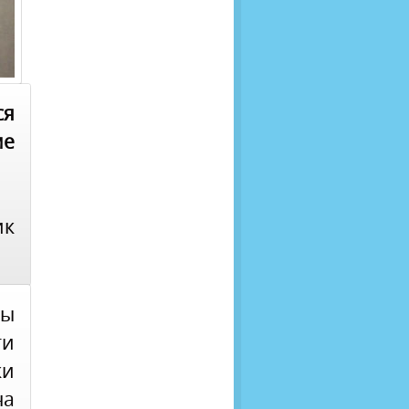
ся
ме
ик
ны
ти
ки
на