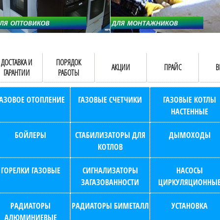
ДОСТАВКА И
ПОРЯДОК
АКЦИИ
ПРАЙС
В
ГАРАНТИИ
РАБОТЫ
ГАЗОВОЕ ОТОПЛЕНИЕ
ГАЗОВЫЕ СЧЕТЧИКИ
ГАЗОВЫЕ КОТЛЫ
НАСТЕННЫЕ
БОЙЛЕРЫ
СТАБИЛИЗАТОРЫ ДЛЯ
ДЫМОХОДЫ
КОТЛОВ
ГОРЕЛКИ ГАЗОВЫЕ
СИГНАЛИЗАТОРЫ
НАСОСЫ
ЗАГАЗОВАННОСТИ
ЦИРКУЛЯЦИОННЫ
РАДИАТОРЫ
РАДИАТОРЫ БИМЕТАЛЛ
УСТАНОВКА
АЛЮМИНИЕВЫЕ