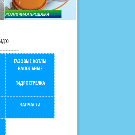
продаж (берем всю
наскольких дней в любой
бухгалтерию "на себя")
город РФ через транспорт
компанию.
ИДЕО
ГАЗОВЫЕ КОТЛЫ
НАПОЛЬНЫЕ
ГИДРОСТРЕЛКА
ЗАПЧАСТИ
Е