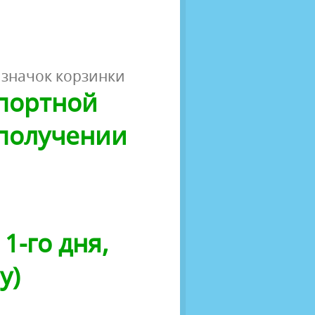
 значок корзинки
спортной
 получении
1-го дня,
у)