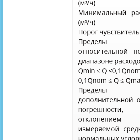
(м³/ч)
Минимальный ра
(м³/ч)
Порог чувствительн
Пределы до
относительной п
диапазоне расходов
Qmin ≤ Q <0,1Qnom
0,1Qnom ≤ Q ≤ Qm
Пределы до
дополнительной о
погрешности,
отклонением т
измеряемой сред
нормальных услов