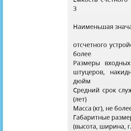
3
Наименьшая знач
отсчетного устройс
более
Размеры входны
штуцеров, накидн
дюйм
Средний срок слу
(лет)
Масса (кг), не боле
Габаритные разм
(высота, ширина, г