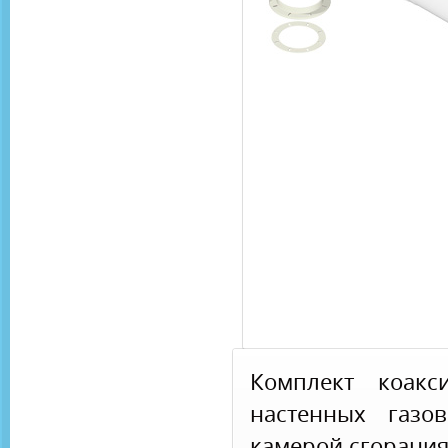
Комплект коакс
настенных газо
камерой сгорани