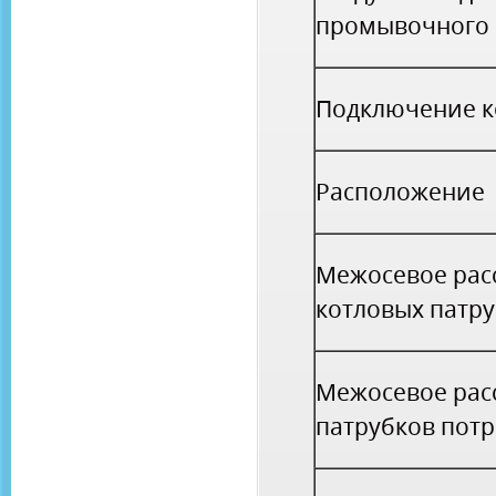
промывочного
Подключение к
Расположение
Межосевое рас
котловых патр
Межосевое рас
патрубков пот