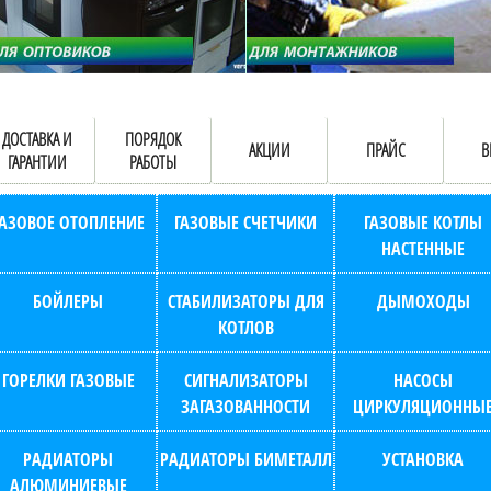
ДОСТАВКА И
ПОРЯДОК
АКЦИИ
ПРАЙС
В
ГАРАНТИИ
РАБОТЫ
ГАЗОВОЕ ОТОПЛЕНИЕ
ГАЗОВЫЕ СЧЕТЧИКИ
ГАЗОВЫЕ КОТЛЫ
НАСТЕННЫЕ
БОЙЛЕРЫ
СТАБИЛИЗАТОРЫ ДЛЯ
ДЫМОХОДЫ
КОТЛОВ
ГОРЕЛКИ ГАЗОВЫЕ
СИГНАЛИЗАТОРЫ
НАСОСЫ
ЗАГАЗОВАННОСТИ
ЦИРКУЛЯЦИОННЫ
РАДИАТОРЫ
РАДИАТОРЫ БИМЕТАЛЛ
УСТАНОВКА
АЛЮМИНИЕВЫЕ