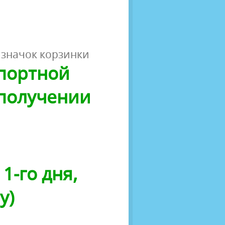
 значок корзинки
спортной
 получении
1-го дня,
у)