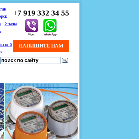
ган
+7 919 332 34 55
орск
й
Учалы
к
льский
НАПИШИТЕ НАМ
ск
Предлагаем взаимовыгодное
Продажа розничным
сотрудничество
покупателям с доставкой
монтажникам газового
Если Вы розничный
оборудования.
Если Вы
покупатель и хотите
занимаетесь установкой
существенно сэкономить, 
газового оборудования, мы
закажите нужный товар на
предлагаем Вам оптовые
этом сайте по дешевой
цены и документарное
интернет - цене. Мы дост
сопровождение Ваших
Вашу заявку в течение