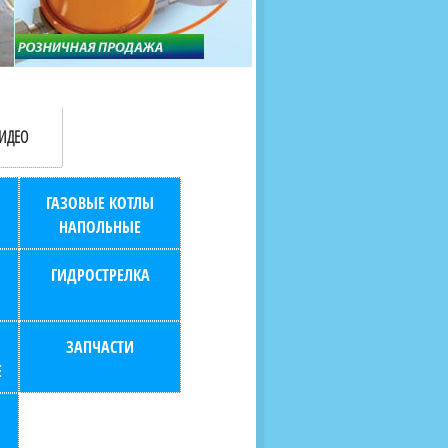
продаж (берем всю
наскольких дней в любой
бухгалтерию "на себя")
город РФ через транспорт
компанию.
ИДЕО
ГАЗОВЫЕ КОТЛЫ
НАПОЛЬНЫЕ
ГИДРОСТРЕЛКА
ЗАПЧАСТИ
Е