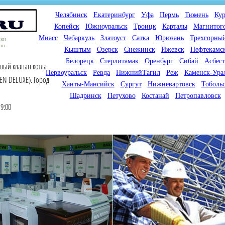
Челябинск
Екатеринбург
Уфа
Пермь
Тюмень
Кур
Копейск
Южноуральск
Троицк
Карталы
Магнитог
Миасс
Чебаркуль
Златоуст
Сатка
Юрюзань
Трехгорны
оки
ин
Кыштым
Озерск
Снежинск
Ижевск
Нефтекамс
Белорецк
Стерлитамак
Оренбург
Сибай
Асбест
вый клапан котла
Первоуральск
Ревда
НижнийТагил
Реж
Каменск-Ура
IEN DELUXE). Город
Ханты-Мансийск
Сургут
Нижневартовск
Тоболь
Шадринск
Петухово
Костанай
Петропавловск
9:00
Мы продаем газовые котлы
Мы специализируемся на
для отопления,
снабжении магазинов
водонагреватели, счетчики
газового оборудования.
газа с доставкой по городам
Предлагаем полный
России и Казахстана
ассортимент товара для
открытия магазина газового
оборудования в Вашем
городе. Мы знаем что будет
продаваться.