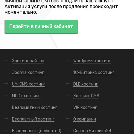
личный кабинет, чтобы продлить ваш аккаунт.
Активация услуги после продления происходит
моментально.
Перейти в личный кабинет
Хостинг сайтов
Wordpress хостинг
Joomla хостинг
1С-Битрикс хостинг
UMI.CMS хостинг
DLE хостинг
MODx хостинг
Хостинг CMS
Безлимитный хостинг
VIP хостинг
Бесплатный хостинг
О компании
Выделенные (dedicated)
Сервер Битрикс24