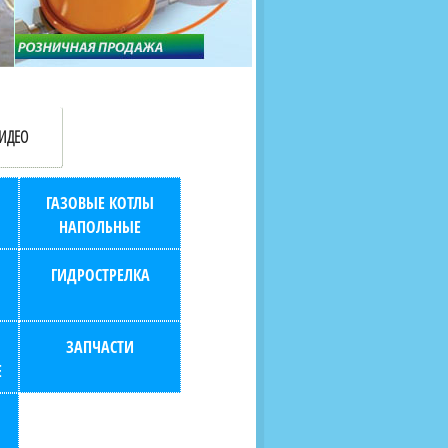
продаж (берем всю
наскольких дней в любой
бухгалтерию "на себя")
город РФ через транспорт
компанию.
ИДЕО
ГАЗОВЫЕ КОТЛЫ
НАПОЛЬНЫЕ
ГИДРОСТРЕЛКА
ЗАПЧАСТИ
Е