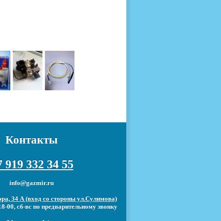
Контакты
 919 332 34 55
info@gazmir.ru
ра, 34 А (вход со стороны ул.Сулимова)
18-00, сб-вс по предварительному звонку