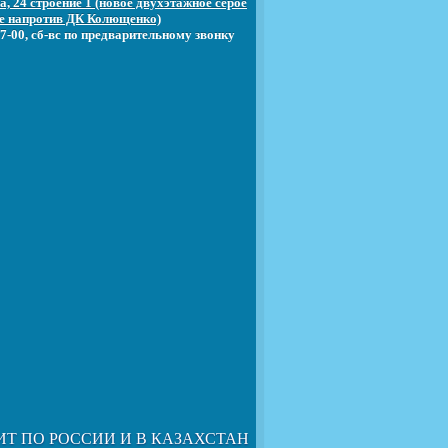
, 24 строение 1 (новое двухэтажное серое
е напротив ДК Колющенко)
7-00, сб-вс по предварительному звонку
ИТ ПО РОССИИ И В КАЗАХСТАН