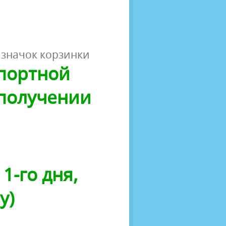
 значок корзинки
спортной
 получении
1-го дня,
у)