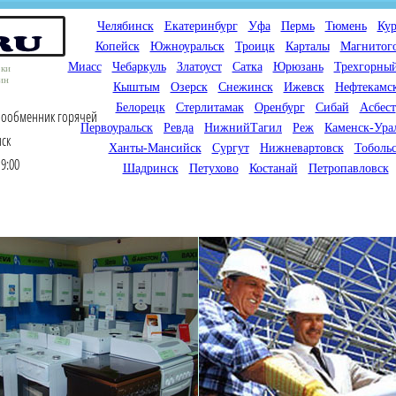
Челябинск
Екатеринбург
Уфа
Пермь
Тюмень
Кур
Копейск
Южноуральск
Троицк
Карталы
Магнитог
Миасс
Чебаркуль
Златоуст
Сатка
Юрюзань
Трехгорны
оки
ин
Кыштым
Озерск
Снежинск
Ижевск
Нефтекамс
Белорецк
Стерлитамак
Оренбург
Сибай
Асбест
плообменник горячей
Первоуральск
Ревда
НижнийТагил
Реж
Каменск-Ура
нск
Ханты-Мансийск
Сургут
Нижневартовск
Тоболь
9:00
Шадринск
Петухово
Костанай
Петропавловск
Мы продаем газовые котлы
Мы специализируемся на
для отопления,
снабжении магазинов
водонагреватели, счетчики
газового оборудования.
газа с доставкой по городам
Предлагаем полный
России и Казахстана
ассортимент товара для
открытия магазина газового
оборудования в Вашем
городе. Мы знаем что будет
продаваться.