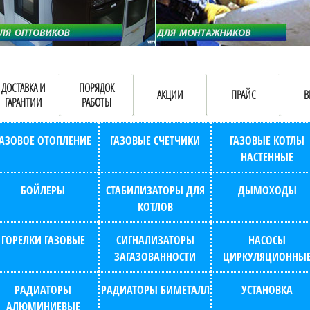
ДОСТАВКА И
ПОРЯДОК
АКЦИИ
ПРАЙС
В
ГАРАНТИИ
РАБОТЫ
ГАЗОВОЕ ОТОПЛЕНИЕ
ГАЗОВЫЕ СЧЕТЧИКИ
ГАЗОВЫЕ КОТЛЫ
НАСТЕННЫЕ
БОЙЛЕРЫ
СТАБИЛИЗАТОРЫ ДЛЯ
ДЫМОХОДЫ
КОТЛОВ
ГОРЕЛКИ ГАЗОВЫЕ
СИГНАЛИЗАТОРЫ
НАСОСЫ
ЗАГАЗОВАННОСТИ
ЦИРКУЛЯЦИОННЫ
РАДИАТОРЫ
РАДИАТОРЫ БИМЕТАЛЛ
УСТАНОВКА
АЛЮМИНИЕВЫЕ