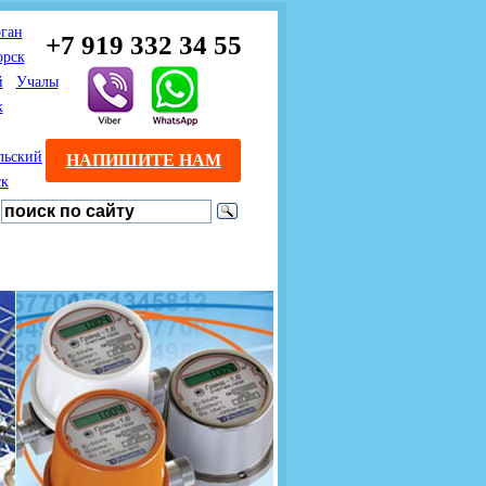
ган
+7 919 332 34 55
орск
й
Учалы
к
льский
НАПИШИТЕ НАМ
ск
Предлагаем взаимовыгодное
Продажа розничным
сотрудничество
покупателям с доставкой
монтажникам газового
Если Вы розничный
оборудования.
Если Вы
покупатель и хотите
занимаетесь установкой
существенно сэкономить, 
газового оборудования, мы
закажите нужный товар на
предлагаем Вам оптовые
этом сайте по дешевой
цены и документарное
интернет - цене. Мы дост
сопровождение Ваших
Вашу заявку в течение