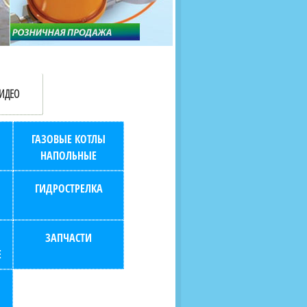
продаж (берем всю
наскольких дней в любой
бухгалтерию "на себя")
город РФ через транспорт
компанию.
ИДЕО
ГАЗОВЫЕ КОТЛЫ
НАПОЛЬНЫЕ
ГИДРОСТРЕЛКА
ЗАПЧАСТИ
Е