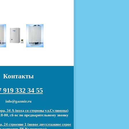
Контакты
 919 332 34 55
info@gazmir.ru
ра, 34 А (вход со стороны ул.Сулимова)
18-00, сб-вс по предварительному звонку
, 24 строение 1 (новое двухэтажное серое
е напротив ДК Колющенко)