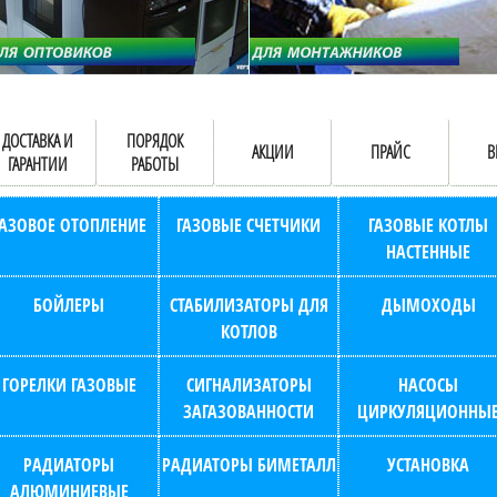
ДОСТАВКА И
ПОРЯДОК
АКЦИИ
ПРАЙС
В
ГАРАНТИИ
РАБОТЫ
ГАЗОВОЕ ОТОПЛЕНИЕ
ГАЗОВЫЕ СЧЕТЧИКИ
ГАЗОВЫЕ КОТЛЫ
НАСТЕННЫЕ
БОЙЛЕРЫ
СТАБИЛИЗАТОРЫ ДЛЯ
ДЫМОХОДЫ
КОТЛОВ
ГОРЕЛКИ ГАЗОВЫЕ
СИГНАЛИЗАТОРЫ
НАСОСЫ
ЗАГАЗОВАННОСТИ
ЦИРКУЛЯЦИОННЫ
РАДИАТОРЫ
РАДИАТОРЫ БИМЕТАЛЛ
УСТАНОВКА
АЛЮМИНИЕВЫЕ