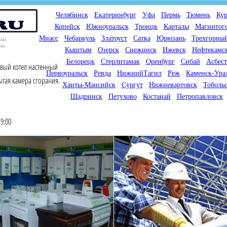
Челябинск
Екатеринбург
Уфа
Пермь
Тюмень
Кур
Копейск
Южноуральск
Троицк
Карталы
Магнитог
Миасс
Чебаркуль
Златоуст
Сатка
Юрюзань
Трехгорны
оки
ин
Кыштым
Озерск
Снежинск
Ижевск
Нефтекамс
Белорецк
Стерлитамак
Оренбург
Сибай
Асбест
овый котел настенный
Первоуральск
Ревда
НижнийТагил
Реж
Каменск-Ура
ытая камера сгорания.
Ханты-Мансийск
Сургут
Нижневартовск
Тоболь
Шадринск
Петухово
Костанай
Петропавловск
9:00
Мы продаем газовые котлы
Мы специализируемся на
для отопления,
снабжении магазинов
водонагреватели, счетчики
газового оборудования.
газа с доставкой по городам
Предлагаем полный
России и Казахстана
ассортимент товара для
открытия магазина газового
оборудования в Вашем
городе. Мы знаем что будет
продаваться.