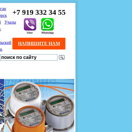
ган
+7 919 332 34 55
орск
й
Учалы
к
льский
НАПИШИТЕ НАМ
ск
Предлагаем взаимовыгодное
Продажа розничным
сотрудничество
покупателям с доставкой
монтажникам газового
Если Вы розничный
оборудования.
Если Вы
покупатель и хотите
занимаетесь установкой
существенно сэкономить, 
газового оборудования, мы
закажите нужный товар на
предлагаем Вам оптовые
этом сайте по дешевой
цены и документарное
интернет - цене. Мы дост
сопровождение Ваших
Вашу заявку в течение