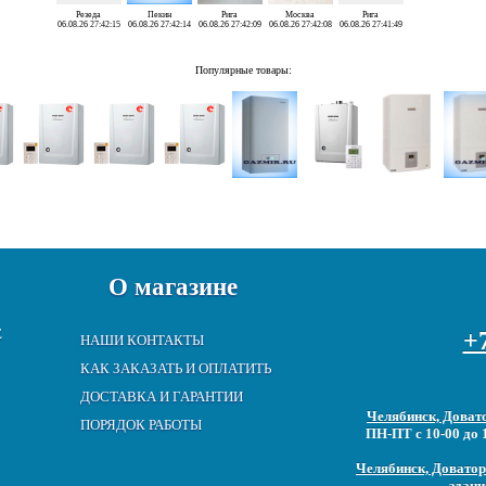
Резеда
Пекин
Рига
Москва
Рига
06.08.26 27:42:15
06.08.26 27:42:14
06.08.26 27:42:09
06.08.26 27:42:08
06.08.26 27:41:49
Популярные товары:
О магазине
Е
+7
НАШИ КОНТАКТЫ
КАК ЗАКАЗАТЬ И ОПЛАТИТЬ
ДОСТАВКА И ГАРАНТИИ
Челябинск, Довато
ПОРЯДОК РАБОТЫ
ПН-ПТ с 10-00 до 
Челябинск, Доватора
здани