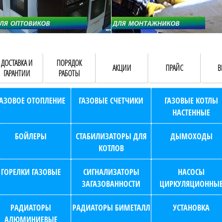
ДОСТАВКА И
ПОРЯДОК
АКЦИИ
ПРАЙС
В
ГАРАНТИИ
РАБОТЫ
ГАЗОВОЕ ОТОПЛЕНИЕ
ГАЗОВЫЕ СЧЕТЧИКИ
ГАЗОВЫЕ КОТЛЫ
НАСТЕННЫЕ
БОЙЛЕРЫ
СТАБИЛИЗАТОРЫ ДЛЯ
ДЫМОХОДЫ
КОТЛОВ
ГОРЕЛКИ ГАЗОВЫЕ
СИГНАЛИЗАТОРЫ
НАСОСЫ
ЗАГАЗОВАННОСТИ
ЦИРКУЛЯЦИОННЫ
РАДИАТОРЫ
РАДИАТОРЫ БИМЕТАЛЛ
УСТАНОВКА
АЛЮМИНИЕВЫЕ