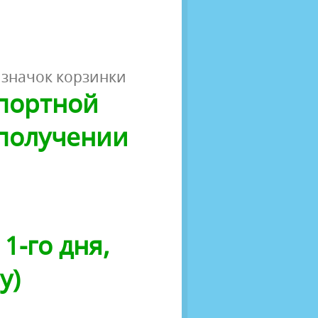
 значок корзинки
спортной
 получении
1-го дня,
у)