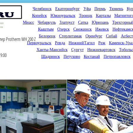
Челябинск
Екатеринбург
Уфа
Пермь
Тюмень
Кур
Копейск
Южноуральск
Троицк
Карталы
Магнитог
Миасс
Чебаркуль
Златоуст
Сатка
Юрюзань
Трехгорны
оки
ин
Кыштым
Озерск
Снежинск
Ижевск
Нефтекамс
Белорецк
Стерлитамак
Оренбург
Сибай
Асбест
лер Protherm WH 200 Z
Первоуральск
Ревда
НижнийТагил
Реж
Каменск-Ура
Ханты-Мансийск
Сургут
Нижневартовск
Тоболь
9:00
Шадринск
Петухово
Костанай
Петропавловск
Мы продаем газовые котлы
Мы специализируемся на
для отопления,
снабжении магазинов
водонагреватели, счетчики
газового оборудования.
газа с доставкой по городам
Предлагаем полный
России и Казахстана
ассортимент товара для
открытия магазина газового
оборудования в Вашем
городе. Мы знаем что будет
продаваться.