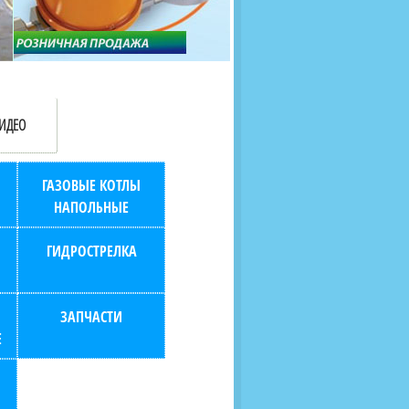
продаж (берем всю
наскольких дней в любой
бухгалтерию "на себя")
город РФ через транспорт
компанию.
ИДЕО
ГАЗОВЫЕ КОТЛЫ
НАПОЛЬНЫЕ
ГИДРОСТРЕЛКА
ЗАПЧАСТИ
Е