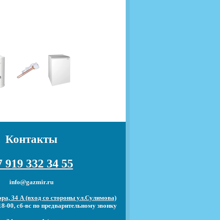
Контакты
 919 332 34 55
info@gazmir.ru
ра, 34 А (вход со стороны ул.Сулимова)
18-00, сб-вс по предварительному звонку