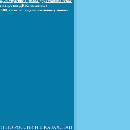
, 24 строение 1 (новое двухэтажное серое
е напротив ДК Колющенко)
7-00, сб-вс по предварительному звонку
ИТ ПО РОССИИ И В КАЗАХСТАН