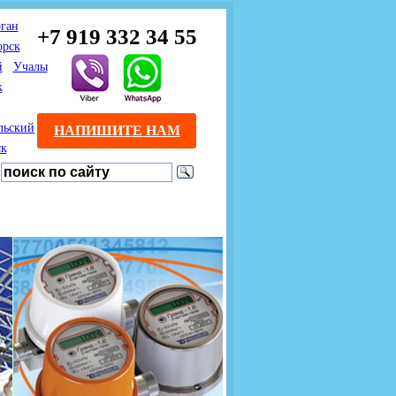
ган
+7 919 332 34 55
орск
й
Учалы
к
льский
НАПИШИТЕ НАМ
ск
Предлагаем взаимовыгодное
Продажа розничным
сотрудничество
покупателям с доставкой
монтажникам газового
Если Вы розничный
оборудования.
Если Вы
покупатель и хотите
занимаетесь установкой
существенно сэкономить, 
газового оборудования, мы
закажите нужный товар на
предлагаем Вам оптовые
этом сайте по дешевой
цены и документарное
интернет - цене. Мы дост
сопровождение Ваших
Вашу заявку в течение