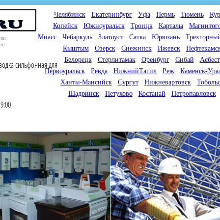
Челябинск
Екатеринбург
Уфа
Пермь
Тюмень
Кур
Копейск
Южноуральск
Троицк
Карталы
Магнитог
Миасс
Чебаркуль
Златоуст
Сатка
Юрюзань
Трехгорны
оки
ин
Кыштым
Озерск
Снежинск
Ижевск
Нефтекамс
Белорецк
Стерлитамак
Оренбург
Сибай
Асбест
водка сильфонная для
Первоуральск
Ревда
НижнийТагил
Реж
Каменск-Ура
Ханты-Мансийск
Сургут
Нижневартовск
Тоболь
Шадринск
Петухово
Костанай
Петропавловск
9:00
Мы продаем газовые котлы
Мы специализируемся на
для отопления,
снабжении магазинов
водонагреватели, счетчики
газового оборудования.
газа с доставкой по городам
Предлагаем полный
России и Казахстана
ассортимент товара для
открытия магазина газового
оборудования в Вашем
городе. Мы знаем что будет
продаваться.