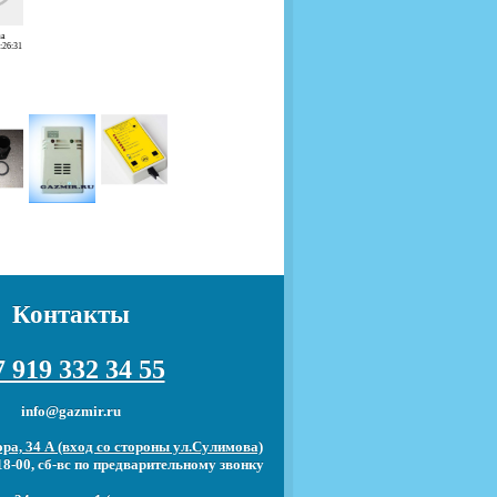
а
:26:31
Контакты
 919 332 34 55
info@gazmir.ru
ра, 34 А (вход со стороны ул.Сулимова)
18-00, сб-вс по предварительному звонку