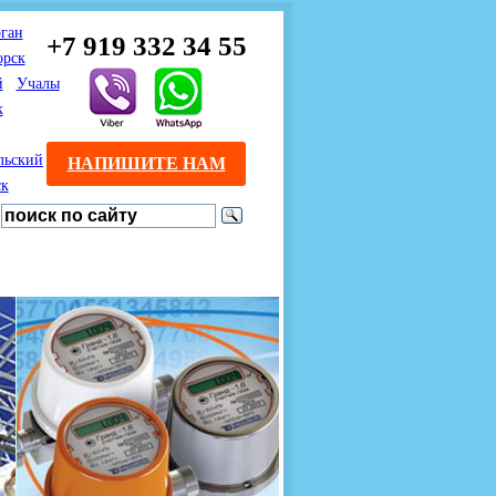
ган
+7 919 332 34 55
орск
й
Учалы
к
льский
НАПИШИТЕ НАМ
ск
Предлагаем взаимовыгодное
Продажа розничным
сотрудничество
покупателям с доставкой
монтажникам газового
Если Вы розничный
оборудования.
Если Вы
покупатель и хотите
занимаетесь установкой
существенно сэкономить, 
газового оборудования, мы
закажите нужный товар на
предлагаем Вам оптовые
этом сайте по дешевой
цены и документарное
интернет - цене. Мы дост
сопровождение Ваших
Вашу заявку в течение