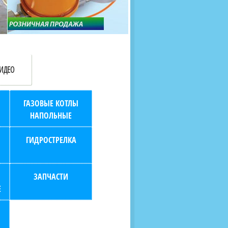
продаж (берем всю
наскольких дней в любой
бухгалтерию "на себя")
город РФ через транспорт
компанию.
ИДЕО
ГАЗОВЫЕ КОТЛЫ
НАПОЛЬНЫЕ
ГИДРОСТРЕЛКА
ЗАПЧАСТИ
Е