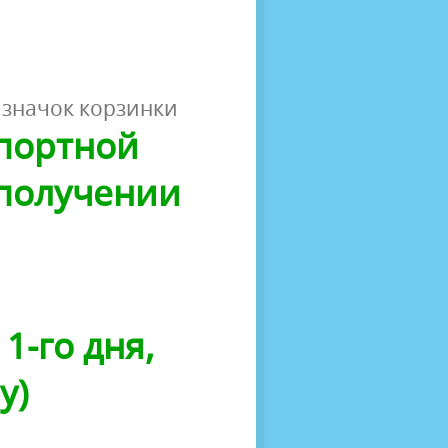
 значок корзинки
спортной
 получении
1-го дня,
у)