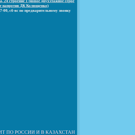
, 24 строение 1 (новое двухэтажное серое
е напротив ДК Колющенко)
7-00, сб-вс по предварительному звонку
ИТ ПО РОССИИ И В КАЗАХСТАН