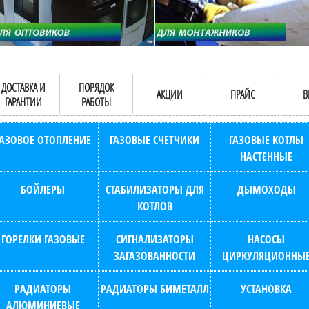
ДОСТАВКА И
ПОРЯДОК
АКЦИИ
ПРАЙС
В
ГАРАНТИИ
РАБОТЫ
ГАЗОВОЕ ОТОПЛЕНИЕ
ГАЗОВЫЕ СЧЕТЧИКИ
ГАЗОВЫЕ КОТЛЫ
НАСТЕННЫЕ
БОЙЛЕРЫ
СТАБИЛИЗАТОРЫ ДЛЯ
ДЫМОХОДЫ
КОТЛОВ
ГОРЕЛКИ ГАЗОВЫЕ
СИГНАЛИЗАТОРЫ
НАСОСЫ
ЗАГАЗОВАННОСТИ
ЦИРКУЛЯЦИОННЫ
РАДИАТОРЫ
РАДИАТОРЫ БИМЕТАЛЛ
УСТАНОВКА
АЛЮМИНИЕВЫЕ