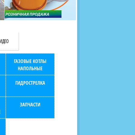
продаж (берем всю
наскольких дней в любой
бухгалтерию "на себя")
город РФ через транспорт
компанию.
ИДЕО
ГАЗОВЫЕ КОТЛЫ
НАПОЛЬНЫЕ
ГИДРОСТРЕЛКА
ЗАПЧАСТИ
Е