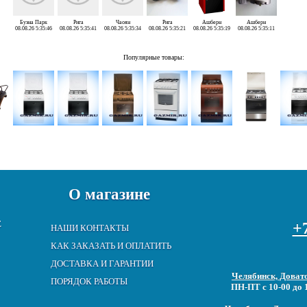
Буэна Парк
Рига
Чаоян
Рига
Ашберн
Ашберн
08.08.26 5:35:46
08.08.26 5:35:41
08.08.26 5:35:34
08.08.26 5:35:21
08.08.26 5:35:19
08.08.26 5:35:11
Популярные товары:
О магазине
Е
+7
НАШИ КОНТАКТЫ
КАК ЗАКАЗАТЬ И ОПЛАТИТЬ
ДОСТАВКА И ГАРАНТИИ
Челябинск, Довато
ПОРЯДОК РАБОТЫ
ПН-ПТ с 10-00 до 