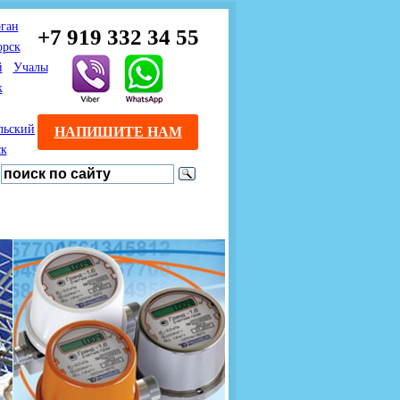
ган
+7 919 332 34 55
орск
й
Учалы
к
льский
НАПИШИТЕ НАМ
ск
Предлагаем взаимовыгодное
Продажа розничным
сотрудничество
покупателям с доставкой
монтажникам газового
Если Вы розничный
оборудования.
Если Вы
покупатель и хотите
занимаетесь установкой
существенно сэкономить, 
газового оборудования, мы
закажите нужный товар на
предлагаем Вам оптовые
этом сайте по дешевой
цены и документарное
интернет - цене. Мы дост
сопровождение Ваших
Вашу заявку в течение