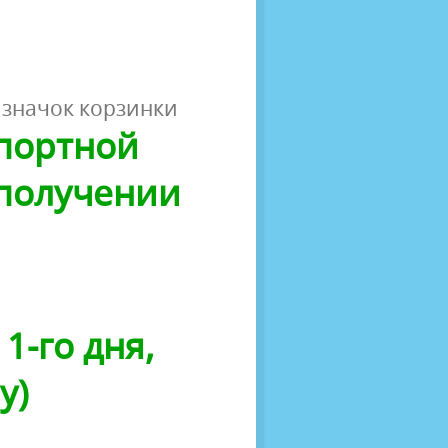
 значок корзинки
спортной
 получении
1-го дня,
у)