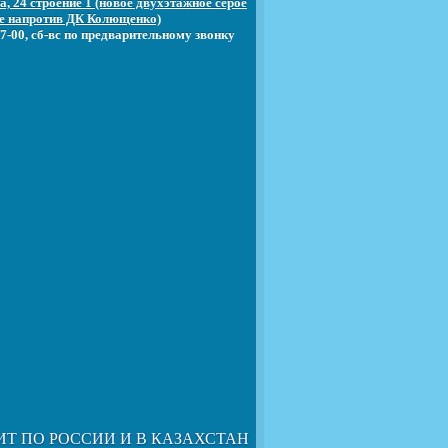
, 24 строение 1 (новое двухэтажное серое
е напротив ДК Колющенко)
7-00, сб-вс по предварительному звонку
ИТ ПО РОССИИ И В КАЗАХСТАН