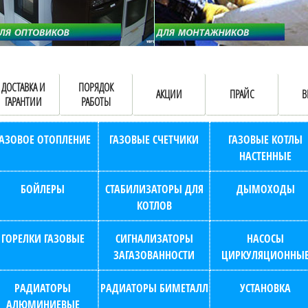
ДОСТАВКА И
ПОРЯДОК
АКЦИИ
ПРАЙС
В
ГАРАНТИИ
РАБОТЫ
ГАЗОВОЕ ОТОПЛЕНИЕ
ГАЗОВЫЕ СЧЕТЧИКИ
ГАЗОВЫЕ КОТЛЫ
НАСТЕННЫЕ
БОЙЛЕРЫ
СТАБИЛИЗАТОРЫ ДЛЯ
ДЫМОХОДЫ
КОТЛОВ
ГОРЕЛКИ ГАЗОВЫЕ
СИГНАЛИЗАТОРЫ
НАСОСЫ
ЗАГАЗОВАННОСТИ
ЦИРКУЛЯЦИОННЫ
РАДИАТОРЫ
РАДИАТОРЫ БИМЕТАЛЛ
УСТАНОВКА
АЛЮМИНИЕВЫЕ