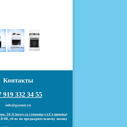
Контакты
 919 332 34 55
info@gazmir.ru
ра, 34 А (вход со стороны ул.Сулимова)
18-00, сб-вс по предварительному звонку