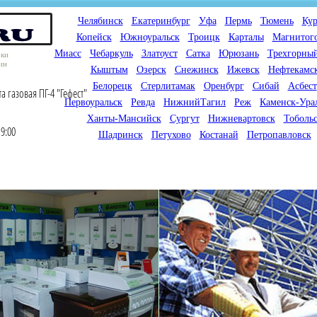
Челябинск
Екатеринбург
Уфа
Пермь
Тюмень
Кур
Копейск
Южноуральск
Троицк
Карталы
Магнитог
Миасс
Чебаркуль
Златоуст
Сатка
Юрюзань
Трехгорны
оки
ин
Кыштым
Озерск
Снежинск
Ижевск
Нефтекамс
Белорецк
Стерлитамак
Оренбург
Сибай
Асбест
 газовая ПГ-4 "Гефест"
Первоуральск
Ревда
НижнийТагил
Реж
Каменск-Ура
Ханты-Мансийск
Сургут
Нижневартовск
Тоболь
9:00
Шадринск
Петухово
Костанай
Петропавловск
Мы продаем газовые котлы
Мы специализируемся на
для отопления,
снабжении магазинов
водонагреватели, счетчики
газового оборудования.
газа с доставкой по городам
Предлагаем полный
России и Казахстана
ассортимент товара для
открытия магазина газового
оборудования в Вашем
городе. Мы знаем что будет
продаваться.