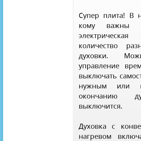
Супер плита! В 
кому важны 
электрическа
количество раз
духовки. Мо
управление вре
выключать самост
нужным или п
окончанию ду
выключится.
Духовка с конв
нагревом включ