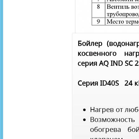
Бойлер (водонаг
косвенного наг
серия AQ IND SC 
Серия ID40S 24 к
Нагрев от люб
Возможност
обогрева бо