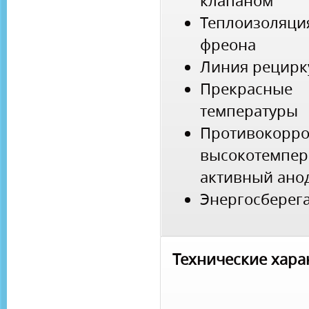
клапаном
Теплоизоляц
фреона
Линия рецирк
Прекрасные 
температуры
Противоко
высокотемп
активный ано
Энергосбере
Технические хара