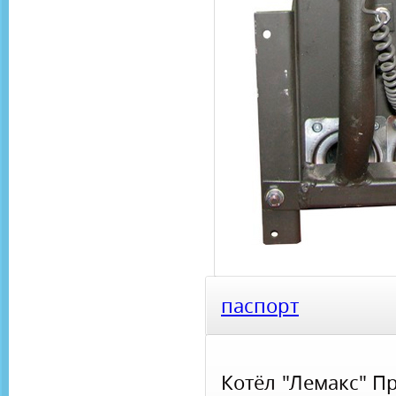
паспорт
Котёл "Лемакс" П