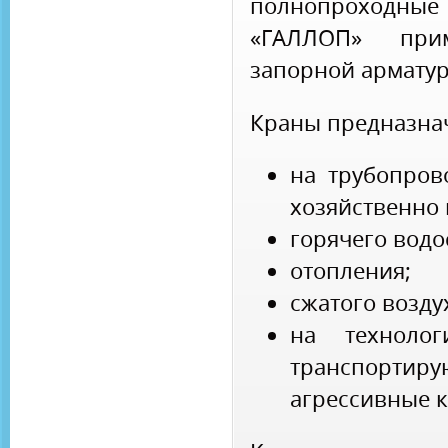
полнопроход
«ГАЛЛОП» при
запорной армату
Краны предназнач
на трубопров
хозяйственно 
горячего вод
отопления;
сжатого возду
на технолог
транспорти
агрессивные к