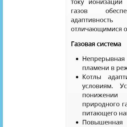
току ионизации
газов обесп
адаптивность
отличающимися о
Газовая система
Непрерывная
пламени в реж
Котлы адапт
условиям. У
понижении
природного г
питающего на
Повышенная 