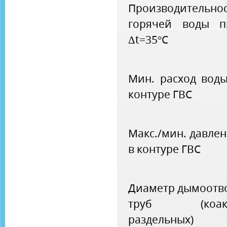
Производительно
горячей воды п
Δt=35°C
Мин. расход вод
контуре ГВС
Макс./мин. давле
в контуре ГВС
Диаметр дымоотв
труб (коакс
раздельных)