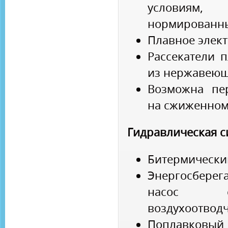
условиям
нормированн
Плавное элек
Рассекатели 
из нержавеющ
Возможна пе
на сжиженном 
Гидравлическая с
Битермически
Энергосбере
насос с
воздухоотвод
Поплавковый 