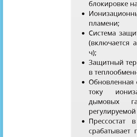
блокировке на
Ионизацион
пламени;
Система защи
(включается 
ч);
Защитный тер
в теплообмен
Обновленная 
току иониз
дымовых га
регулируемой
Прессостат 
срабатывает 