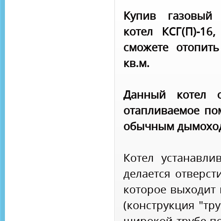
Купив газовый 
котел КСГ(П)-1
сможете отопит
кв.м.
Данный котел о
отапливаемое по
обычным дымоход
Котел устанавлив
делается отверст
которое выходит 
(конструкция "тр
широкой трубе по