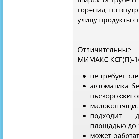
горения, по внут
улицу продукты с
Отличительны
МИМАКС КСГ(П)-1
не требует эл
автоматика бе
пьезорозжиго
малокоптящие
подходит 
площадью до 1
может работат