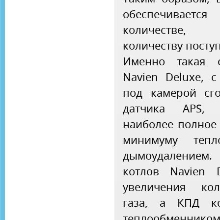
обеспечивает
количестве,
количеству посту
Именно такая с
Navien Deluxe, с
под камерой сг
датчика APS, 
наиболее полное 
минимуму тепл
дымоудалением
котлов Navien 
увеличения кол
газа, а КПД ко
теплообменнико