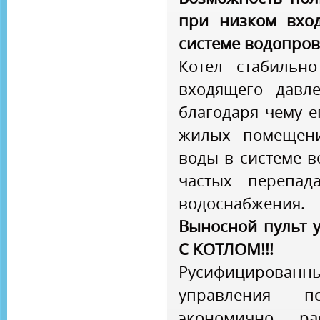
при низком вхо
системе водопро
Котел стабильн
входящего давл
благодаря чему е
жилых помещени
воды в системе в
частых перепад
водоснабжения.
Выносной пульт 
С КОТЛОМ!!!
Русифицирова
управления п
экономично ра