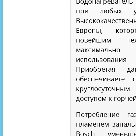
Водонагреватель
при любых усл
Высококачестве
Европы, кото
новейшим тех
максимальн
использовани
Приобретая 
обеспечивает
круглосуточн
доступом к горчей
Потребление га
пламенем запаль
Bosch умень