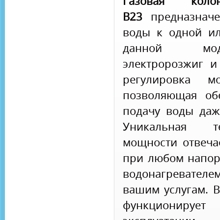
Газовая кол
B23
предназнач
воды к одной ил
данной мод
электророзжиг и
регулировка мо
позволяющая об
подачу воды даж
Уникальная т
мощности отвеча
при любом напоре
водонагревателе
вашим услугам. 
функционирует