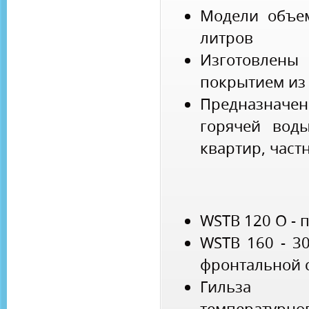
Модели объем
литров
Изготовлены
покрытием из
Предназнач
горячей вод
квартир, част
WSTB 120 O - 
WSTB 160 - 3
фронтальной 
Гильза 
температурног