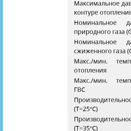
Максимальное дав
контуре отоплени
Номинальное да
природного газа (
Номинальное да
сжиженного газа (
Макс./мин. темп
отопления
Макс./мин. темп
ГВС
Производительно
(Т=25°С)
Производительно
(Т=35°С)